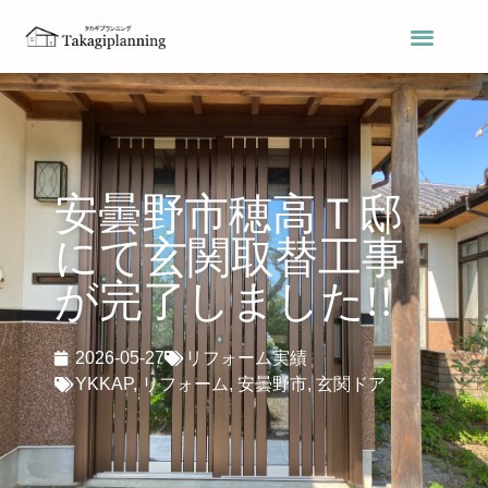
安曇野市穂高Ｔ邸
にて玄関取替工事
が完了しました!!
2026-05-27
リフォーム実績
YKKAP
,
リフォーム
,
安曇野市
,
玄関ドア