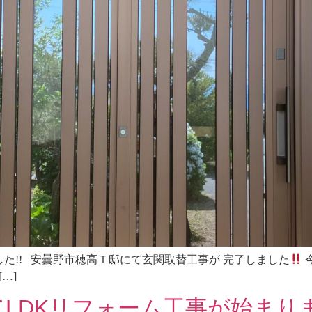
た!! 安曇野市穂高Ｔ邸にて玄関取替工事が 完了しました
…]
LDKリフォーム工事が始まり