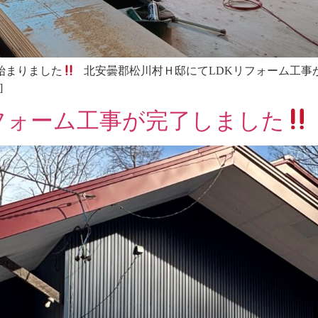
始まりました
北安曇郡松川村Ｈ邸にてLDKリフォーム工事が 
]
フォーム工事が完了しました