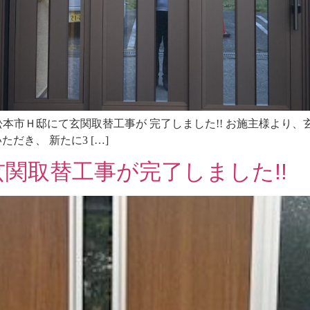
松本市Ｈ邸にて玄関取替工事が 完了しました!! お施主様より
だき、 新たに3 […]
関取替工事が完了しました!!