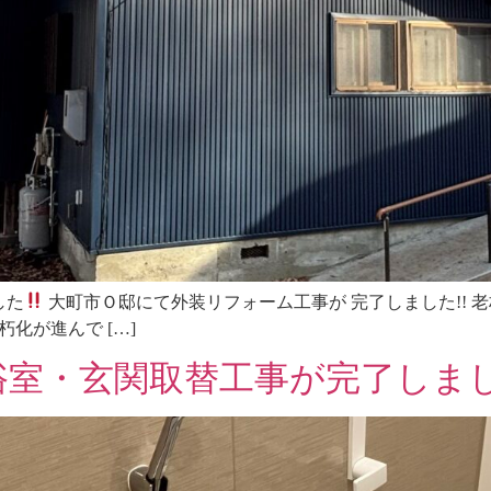
した
大町市Ｏ邸にて外装リフォーム工事が 完了しました!!
化が進んで […]
室・玄関取替工事が完了しまし