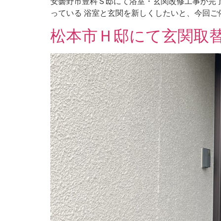
安曇野市豊科Ｓ邸にて浴室・玄関改修工事が完了し
っている 浴室と玄関を新しくしたいと、今回ご依
松本市Ｈ邸にて玄関取替