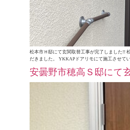
松本市Ｈ邸にて玄関取替工事が完了しました!! 
だきました。 YKKAPドアリモにて施工させていた
安曇野市穂高Ｓ邸にて玄