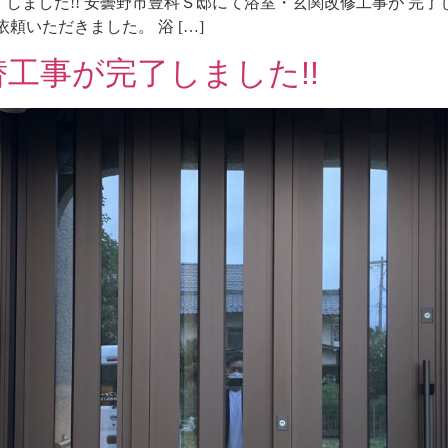
ました!! 安曇野市豊科Ｓ邸にて浴室・玄関改修工事が 完了し
頼いただきました。 浴 […]
工事が完了しました!!