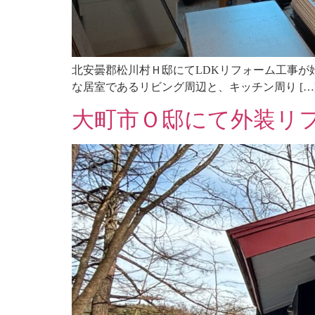
北安曇郡松川村Ｈ邸にてLDKリフォーム工事が
な居室であるリビング周辺と、キッチン周り […
大町市Ｏ邸にて外装リ