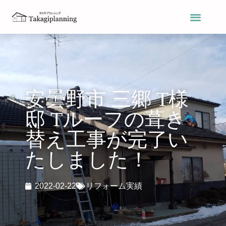
安曇野市 三郷 T様
邸 Tルーフの葺き
替え工事が完了い
たしました！
2022-02-22
リフォーム実績