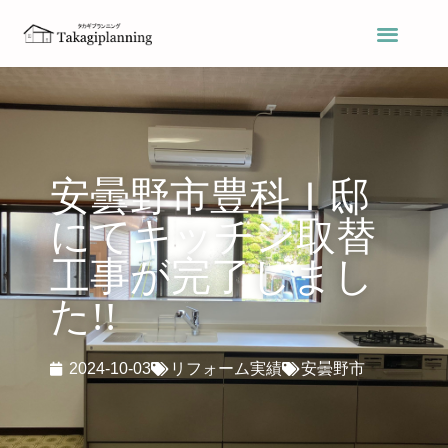
安曇野市豊科Ｉ邸
にてキッチン取替
工事が完了しまし
た!!
2024-10-03
リフォーム実績
安曇野市