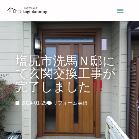
塩尻市洗馬Ｎ邸に
て玄関交換工事が
完了しました
2024-01-25
リフォーム実績