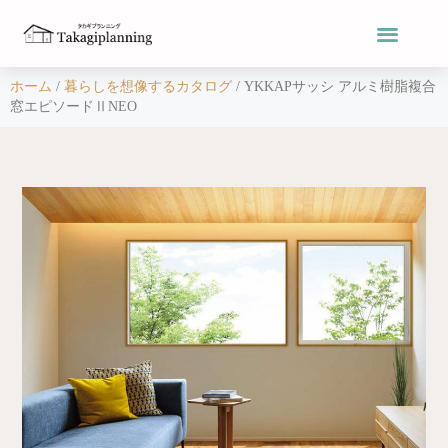
ホーム
/
暮らしを想像するカタログ
/
YKKAPサッシ アルミ樹脂複合
窓エピソードⅡNEO