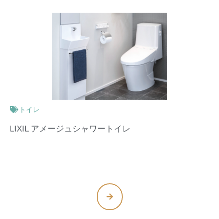
玄関・サッシ
YKKAP玄関引戸 れん樹