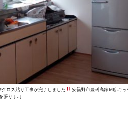
びクロス貼り工事が完了しました
安曇野市豊科高家Ｍ邸キッ
張り […]