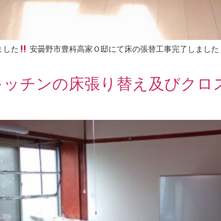
ました
安曇野市豊科高家Ｏ邸にて床の張替工事完了しました
キッチンの床張り替え及びクロ