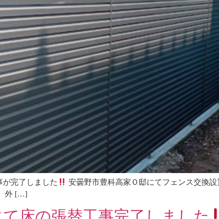
事が完了しました
安曇野市豊科高家Ｏ邸にてフェンス交換設
 […]
にて床の張替工事完了しました