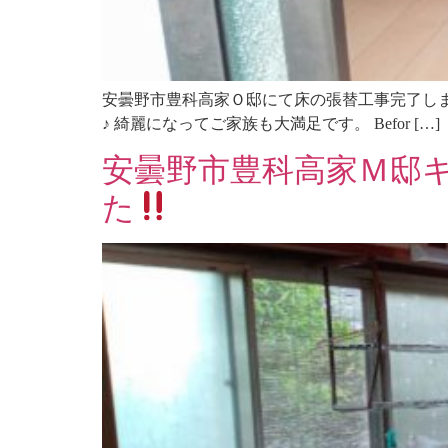
安曇野市豊科高家Ｏ邸にて床の張替工事完了し
♪ 綺麗になってご家族も大満足です。 Befor […]
安曇野市豊科高家Ｍ邸
た